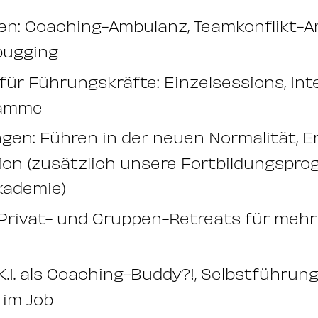
n: Coaching-Ambulanz, Teamkonflikt-A
bugging
für Führungskräfte: Einzelsessions, Int
ramme
ngen: Führen in der neuen Normalität, 
on (zusätzlich unsere Fortbildungspr
kademie
)
 Privat- und Gruppen-Retreats für mehr 
K.I. als Coaching-Buddy?!, Selbstführung
 im Job