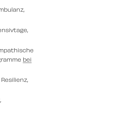
mbulanz,
ensivtage,
Empathische
ogramme
bei
Resilienz,
,