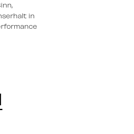
inn,
serhalt in
Performance
N