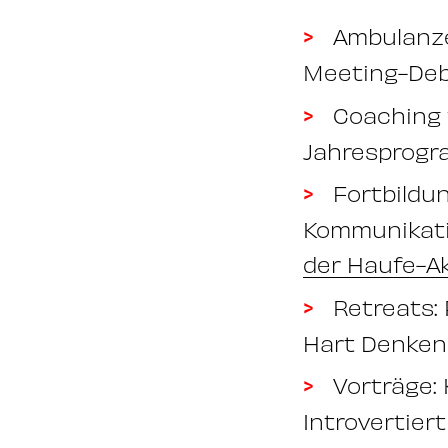
Ambulanze
Meeting-De
Coaching 
Jahresprog
Fortbildu
Kommunikati
der Haufe-A
Retreats:
Hart Denken
Vorträge: 
Introvertiert