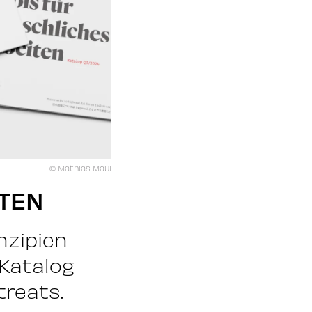
© Mathias Maul
TEN
nzipien
 Katalog
treats.