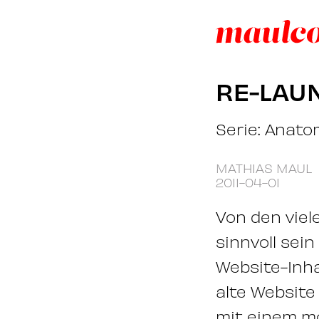
RE-LAU
Serie: Anatom
MATHIAS MAUL
2011-04-01
Von den viel
sinnvoll sein
Website-Inha
alte Website
mit einem m