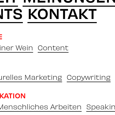
NTS
KONTAKT
E
iner Wein
Content
urelles Marketing
Copywriting
KATION
 Menschliches Arbeiten
Speaki