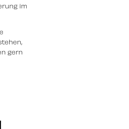
serung im
ne
stehen,
en gern
N