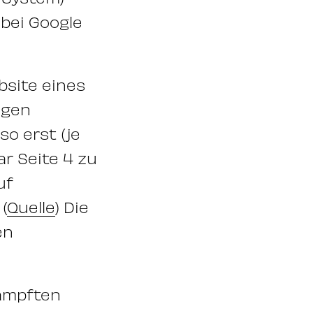
 bei Google
bsite eines
igen
so erst (je
r Seite 4 zu
uf
(
Quelle
) Die
en
kämpften