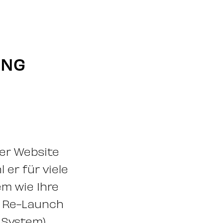
ING
ner Website
 er für viele
em wie Ihre
en Re-Launch
System)