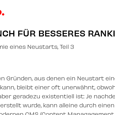
NCH FÜR BESSERES RANK
ie eines Neustarts, Teil 3
en Gründen, aus denen ein Neustart ei
 kann, bleibt einer oft unerwähnt, obwohl
ber geradezu existentiell ist: Je nachd
 erstellt wurde, kann alleine durch ein
odernen CMS (Content Managagement 