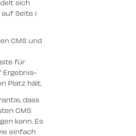
delt sich
auf Seite 1
nen CMS und
ite für
f Ergebnis-
n Platz hält.
rantie, dass
guten CMS
ngen kann. Es
wie einfach