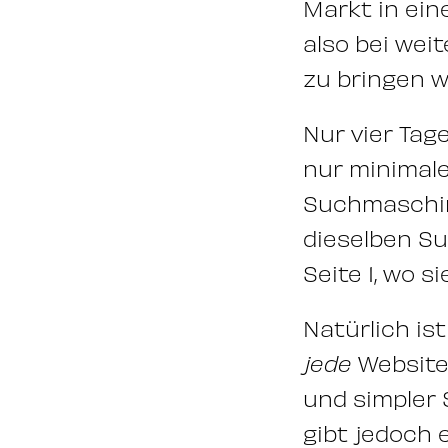
Markt in ein
also bei wei
zu bringen w
Nur vier Ta
nur minimal
Suchmaschin
dieselben Su
Seite 1, wo s
Natürlich is
jede
Website
und simpler 
gibt jedoch 